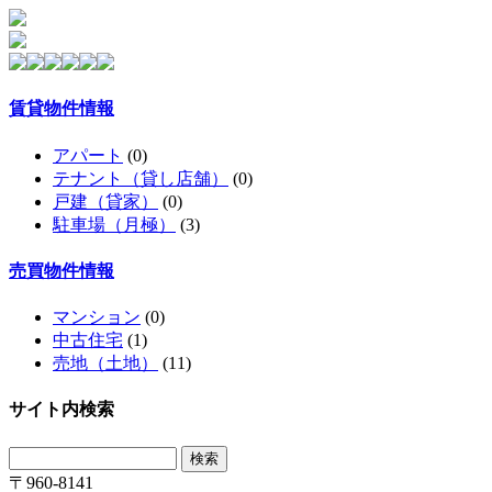
賃貸物件情報
アパート
(0)
テナント（貸し店舗）
(0)
戸建（貸家）
(0)
駐車場（月極）
(3)
売買物件情報
マンション
(0)
中古住宅
(1)
売地（土地）
(11)
サイト内検索
〒960-8141