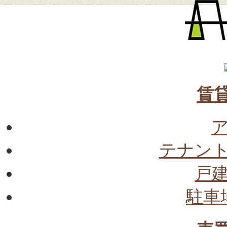
賃
テナン
戸
駐車