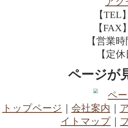
アク
【TEL】0
【FAX】0
【営業時間】
【定休
ページが
ペー
トップページ
｜
会社案内
｜
イトマップ
｜