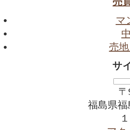
売
マ
売地
サ
〒9
福島県福
１